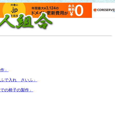
製作」
 ふで入れ さいふ」
内での椅子の製作」