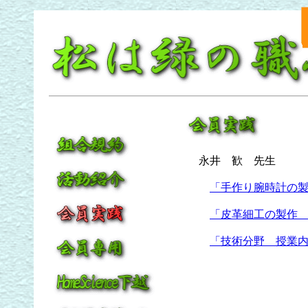
永井 歓 先生
「手作り腕時計の
「皮革細工の製作
「技術分野 授業